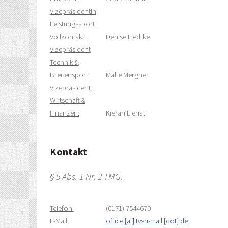
Vizepräsidentin
Leistungssport
Vollkontakt:
Denise Liedtke
Vizepräsident
Technik &
Breitensport:
Malte Mergner
Vizepräsident
Wirtschaft &
Finanzen:
Kieran Lienau
Kontakt
§ 5 Abs. 1 Nr. 2 TMG.
Telefon:
(0171) 7544670
E-Mail:
office [at] tvsh-mail [dot] de