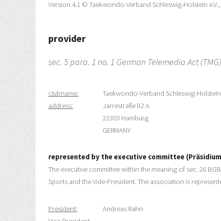
Version 4.1 © Taekwondo-Verband Schleswig-Holstein e.V., 2
provider
sec. 5 para. 1 no. 1 German Telemedia Act (TMG)
clubname:
Taekwondo-Verband Schleswig-Holstein 
address:
Jarrestraße 82 A
22303 Hamburg
GERMANY
represented by the executive committee (Präsidium
The executive committee within the meaning of sec. 26 BGB 
Sports and the Vide-President. The association is represent
President:
Andreas Rahn
Vice-President