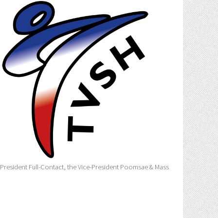
-President Full-Contact, the Vice-President Poomsae & Mass