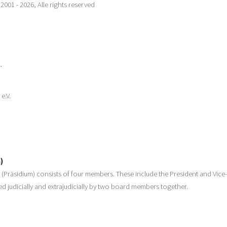
001 - 2026, Alle rights reserved
.
e.V.
)
(Präsidium) consists of four members. These include the President and Vice
ed judicially and extrajudicially by two board members together.