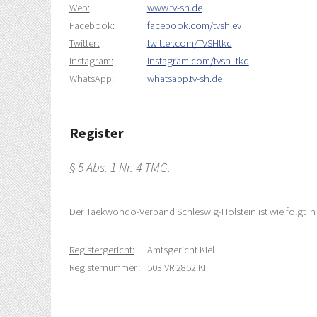
Web:
www.tv-sh.de
Facebook:
facebook.com/tvsh.ev
Twitter:
twitter.com/TVSHtkd
Instagram:
instagram.com/tvsh_tkd
WhatsApp:
whatsapp.tv-sh.de
Register
§ 5 Abs. 1 Nr. 4 TMG.
Der Taekwondo-Verband Schleswig-Holstein ist wie folgt in 
Registergericht:
Amtsgericht Kiel
Registernummer:
503 VR 2852 KI