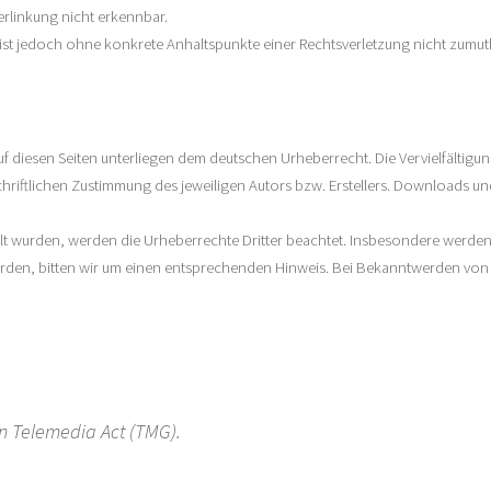
erlinkung nicht erkennbar.
en ist jedoch ohne konkrete Anhaltspunkte einer Rechtsverletzung nicht zu
auf diesen Seiten unterliegen dem deutschen Urheberrecht. Die Vervielfältigu
iftlichen Zustimmung des jeweiligen Autors bzw. Erstellers. Downloads und K
tellt wurden, werden die Urheberrechte Dritter beachtet. Insbesondere werden 
den, bitten wir um einen entsprechenden Hinweis. Bei Bekanntwerden von R
n Telemedia Act (TMG).